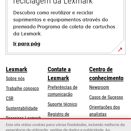
reciclagem da Lexmark
Descubra como reutilizar e reciclar
suprimentos e equipamentos através do
premiado Programa de coleta de cartuchos
da Lexmark.
Ir para pág
Lexmark
Contate a
Centro de
Lexmark
conhecimento
Sobre nós
Preferências de
Newsroom
Trabalhe conosco
comunicação
Casos de Sucesso
CSR
abre
Suporte técnico
Orientações dos
Sustentabilidade
em
Registro de
analistas
uma
Parceiros Lexmark
produtos
Blog Lexmark
Este site utiliza cookies para várias finalidades, incluindo melhoria da
nova
experiência de utilização, análise de dados e publicidade. Ao