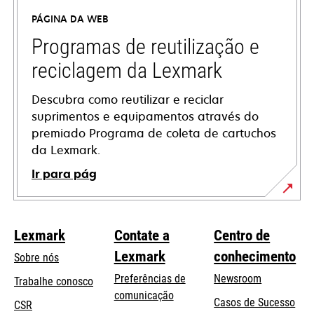
uma
PÁGINA DA WEB
nova
guia
Programas de reutilização e
reciclagem da Lexmark
Descubra como reutilizar e reciclar
suprimentos e equipamentos através do
premiado Programa de coleta de cartuchos
da Lexmark.
Ir para pág
Lexmark
Contate a
Centro de
Lexmark
conhecimento
Sobre nós
Preferências de
Newsroom
Trabalhe conosco
comunicação
Casos de Sucesso
CSR