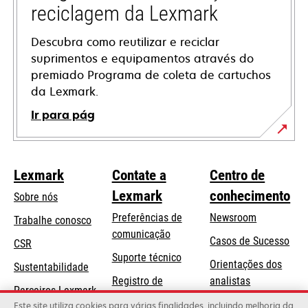
reciclagem da Lexmark
Descubra como reutilizar e reciclar
suprimentos e equipamentos através do
premiado Programa de coleta de cartuchos
da Lexmark.
Ir para pág
Lexmark
Contate a
Centro de
Lexmark
conhecimento
Sobre nós
Preferências de
Newsroom
Trabalhe conosco
comunicação
Casos de Sucesso
CSR
abre
Suporte técnico
Orientações dos
Sustentabilidade
em
Registro de
analistas
uma
Parceiros Lexmark
produtos
Blog Lexmark
Este site utiliza cookies para várias finalidades, incluindo melhoria da
nova