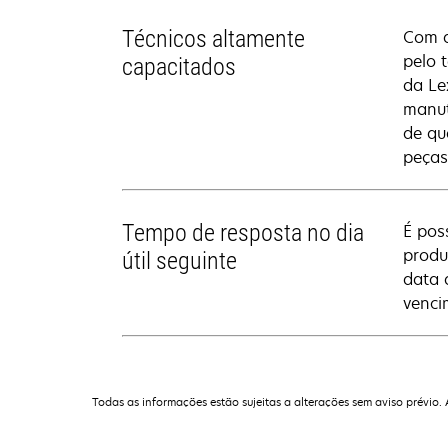
Técnicos altamente
Com a
pelo 
capacitados
da Le
manut
de qu
peças
Tempo de resposta no dia
É pos
produ
útil seguinte
data 
venci
Todas as informações estão sujeitas a alterações sem aviso prévio.