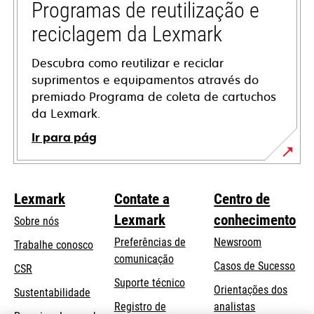
guia
Programas de reutilização e
reciclagem da Lexmark
Descubra como reutilizar e reciclar
suprimentos e equipamentos através do
premiado Programa de coleta de cartuchos
da Lexmark.
Ir para pág
Lexmark
Contate a
Centro de
Lexmark
conhecimento
Sobre nós
Preferências de
Newsroom
Trabalhe conosco
comunicação
Casos de Sucesso
CSR
abre
Suporte técnico
Orientações dos
Sustentabilidade
em
Registro de
analistas