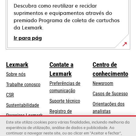
Descubra como reutilizar e reciclar
suprimentos e equipamentos através do
premiado Programa de coleta de cartuchos
da Lexmark.
Ir para pág
Lexmark
Contate a
Centro de
Lexmark
conhecimento
Sobre nós
Preferências de
Newsroom
Trabalhe conosco
comunicação
Casos de Sucesso
CSR
abre
Suporte técnico
Orientações dos
Sustentabilidade
em
Registro de
analistas
uma
Parceiros Lexmark
produtos
Blog Lexmark
Este site utiliza cookies para várias finalidades, incluindo melhoria da
nova
experiência de utilização, análise de dados e publicidade. Ao
Onde comprar
guia
continuar a navegar neste site, ou ao clicar em "Aceitar e fechar",