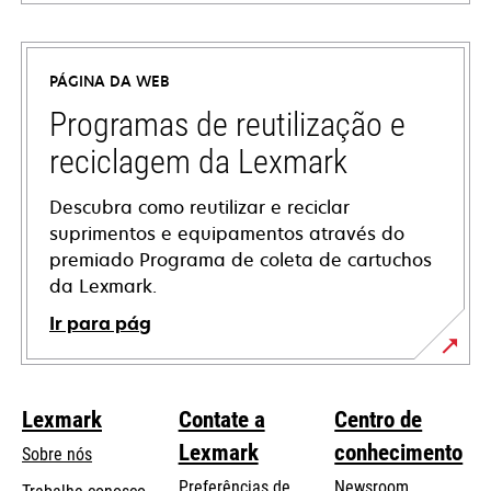
abre
em
uma
PÁGINA DA WEB
nova
guia
Programas de reutilização e
reciclagem da Lexmark
Descubra como reutilizar e reciclar
suprimentos e equipamentos através do
premiado Programa de coleta de cartuchos
da Lexmark.
Ir para pág
Lexmark
Contate a
Centro de
Lexmark
conhecimento
Sobre nós
Preferências de
Newsroom