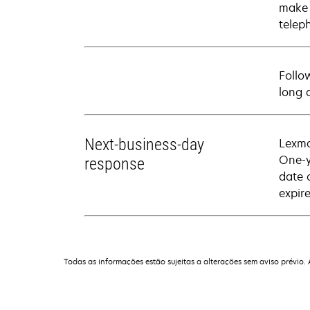
make 
telep
Follo
long 
Next-business-day
Lexma
One-y
response
date 
expire
Todas as informações estão sujeitas a alterações sem aviso prévio.