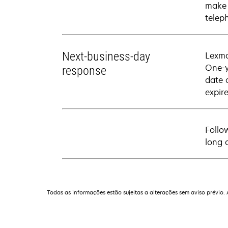
make 
telep
Next-business-day
Lexma
One-y
response
date 
expire
Follo
long 
Todas as informações estão sujeitas a alterações sem aviso prévio.