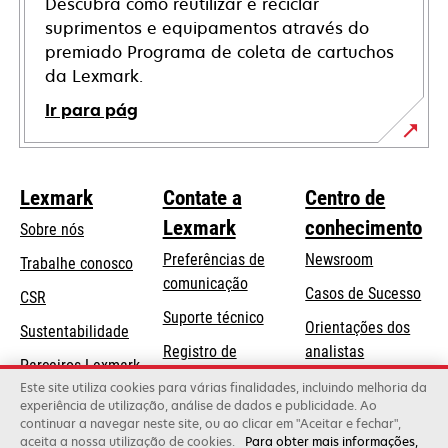
Descubra como reutilizar e reciclar
suprimentos e equipamentos através do
premiado Programa de coleta de cartuchos
da Lexmark.
Ir para pág
Lexmark
Contate a
Centro de
Lexmark
conhecimento
Sobre nós
Preferências de
Newsroom
Trabalhe conosco
comunicação
Casos de Sucesso
CSR
abre
Suporte técnico
Orientações dos
Sustentabilidade
em
Registro de
analistas
uma
Parceiros Lexmark
produtos
Blog Lexmark
Este site utiliza cookies para várias finalidades, incluindo melhoria da
nova
experiência de utilização, análise de dados e publicidade. Ao
Onde comprar
guia
continuar a navegar neste site, ou ao clicar em "Aceitar e fechar",
aceita a nossa utilização de cookies.
Para obter mais informações,