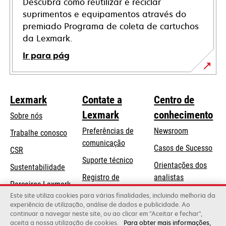
Descubra como reutilizar e reciclar
suprimentos e equipamentos através do
premiado Programa de coleta de cartuchos
da Lexmark.
Ir para pág
Lexmark
Contate a
Centro de
Lexmark
conhecimento
Sobre nós
Preferências de
Newsroom
Trabalhe conosco
comunicação
Casos de Sucesso
CSR
abre
Suporte técnico
Orientações dos
Sustentabilidade
em
Registro de
analistas
uma
Parceiros Lexmark
produtos
Blog Lexmark
Este site utiliza cookies para várias finalidades, incluindo melhoria da
nova
experiência de utilização, análise de dados e publicidade. Ao
Onde comprar
guia
continuar a navegar neste site, ou ao clicar em "Aceitar e fechar",
aceita a nossa utilização de cookies.
Para obter mais informações,