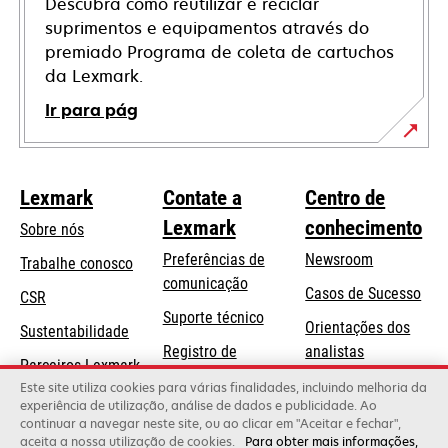
Descubra como reutilizar e reciclar
suprimentos e equipamentos através do
premiado Programa de coleta de cartuchos
da Lexmark.
Ir para pág
Lexmark
Contate a
Centro de
Lexmark
conhecimento
Sobre nós
Preferências de
Newsroom
Trabalhe conosco
comunicação
Casos de Sucesso
CSR
abre
Suporte técnico
Orientações dos
Sustentabilidade
em
Registro de
analistas
uma
Parceiros Lexmark
produtos
Blog Lexmark
Este site utiliza cookies para várias finalidades, incluindo melhoria da
nova
experiência de utilização, análise de dados e publicidade. Ao
Onde comprar
guia
continuar a navegar neste site, ou ao clicar em "Aceitar e fechar",
aceita a nossa utilização de cookies.
Para obter mais informações,