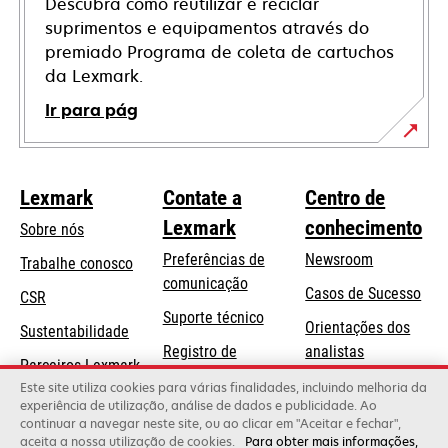
Descubra como reutilizar e reciclar
suprimentos e equipamentos através do
premiado Programa de coleta de cartuchos
da Lexmark.
Ir para pág
Lexmark
Contate a
Centro de
Lexmark
conhecimento
Sobre nós
Preferências de
Newsroom
Trabalhe conosco
comunicação
Casos de Sucesso
CSR
abre
Suporte técnico
Orientações dos
Sustentabilidade
em
Registro de
analistas
uma
Parceiros Lexmark
produtos
Blog Lexmark
Este site utiliza cookies para várias finalidades, incluindo melhoria da
nova
experiência de utilização, análise de dados e publicidade. Ao
Onde comprar
guia
continuar a navegar neste site, ou ao clicar em "Aceitar e fechar",
aceita a nossa utilização de cookies.
Para obter mais informações,