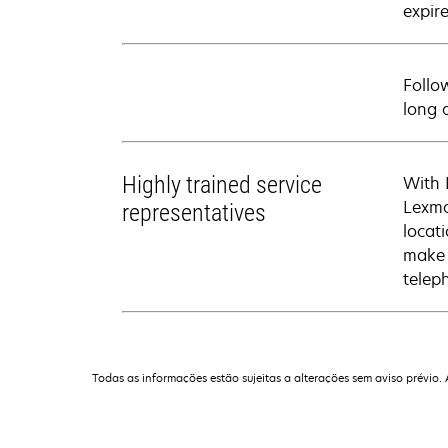
expire
Follo
long 
Highly trained service
With 
Lexma
representatives
locati
make 
telep
Todas as informações estão sujeitas a alterações sem aviso prévio.