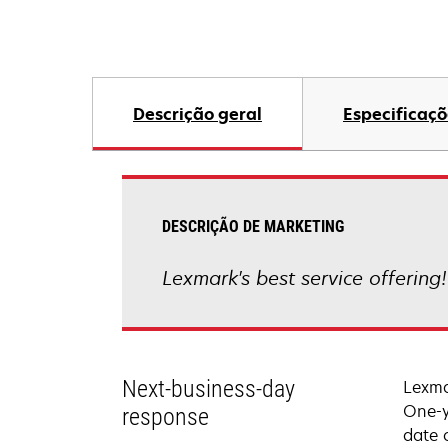
Descrição geral
Especificaçõ
DESCRIÇÃO DE MARKETING
Lexmark's best service offering
Next-business-day
Lexma
One-y
response
date 