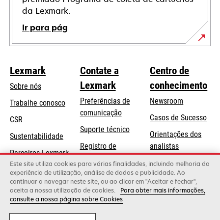
da Lexmark.
Ir para pág
Lexmark
Contate a
Centro de
Lexmark
conhecimento
Sobre nós
Preferências de
Newsroom
Trabalhe conosco
comunicação
Casos de Sucesso
CSR
abre
Suporte técnico
Orientações dos
Sustentabilidade
em
Registro de
analistas
uma
Parceiros Lexmark
produtos
Blog Lexmark
Este site utiliza cookies para várias finalidades, incluindo melhoria da
nova
experiência de utilização, análise de dados e publicidade. Ao
Onde comprar
guia
continuar a navegar neste site, ou ao clicar em "Aceitar e fechar",
aceita a nossa utilização de cookies.
Para obter mais informações,
consulte a nossa página sobre Cookies
Lexmark International, Inc., uma empresa da Xerox
©2026 Todos os direitos reservados.