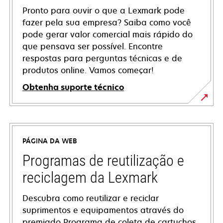
Pronto para ouvir o que a Lexmark pode
fazer pela sua empresa? Saiba como você
pode gerar valor comercial mais rápido do
que pensava ser possível. Encontre
respostas para perguntas técnicas e de
produtos online. Vamos começar!
Obtenha suporte técnico
abre
em
uma
PÁGINA DA WEB
nova
guia
Programas de reutilização e
reciclagem da Lexmark
Descubra como reutilizar e reciclar
suprimentos e equipamentos através do
premiado Programa de coleta de cartuchos