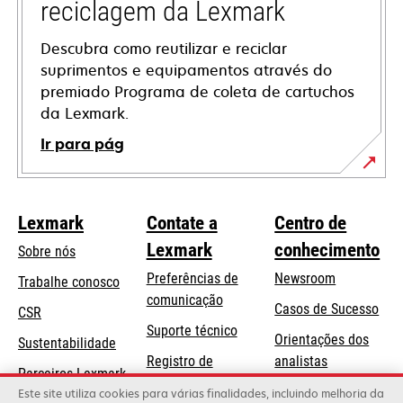
reciclagem da Lexmark
Descubra como reutilizar e reciclar
suprimentos e equipamentos através do
premiado Programa de coleta de cartuchos
da Lexmark.
Ir para pág
Lexmark
Contate a
Centro de
Lexmark
conhecimento
Sobre nós
Preferências de
Newsroom
Trabalhe conosco
comunicação
Casos de Sucesso
CSR
abre
Suporte técnico
Orientações dos
Sustentabilidade
em
Registro de
analistas
uma
Parceiros Lexmark
produtos
Blog Lexmark
Este site utiliza cookies para várias finalidades, incluindo melhoria da
nova