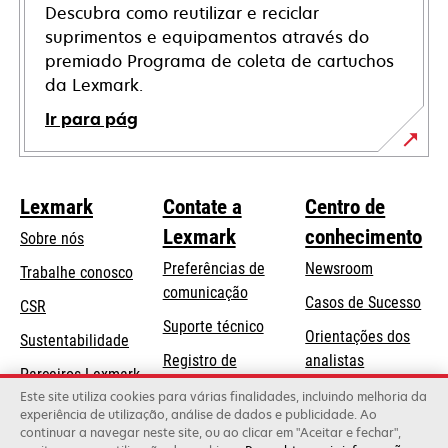
Descubra como reutilizar e reciclar
suprimentos e equipamentos através do
premiado Programa de coleta de cartuchos
da Lexmark.
Ir para pág
Lexmark
Contate a
Centro de
Lexmark
conhecimento
Sobre nós
Preferências de
Newsroom
Trabalhe conosco
comunicação
Casos de Sucesso
CSR
abre
Suporte técnico
Orientações dos
Sustentabilidade
em
Registro de
analistas
uma
Parceiros Lexmark
produtos
Blog Lexmark
Este site utiliza cookies para várias finalidades, incluindo melhoria da
nova
experiência de utilização, análise de dados e publicidade. Ao
Onde comprar
guia
continuar a navegar neste site, ou ao clicar em "Aceitar e fechar",