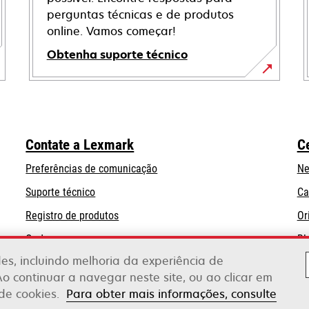
perguntas técnicas e de produtos
online. Vamos começar!
Obtenha suporte técnico
abre
em
uma
nova
Contate a Lexmark
C
guia
Preferências de comunicação
Ne
abre
Suporte técnico
Ca
em
Registro de produtos
Or
uma
Onde comprar
Bl
nova
guia
ades, incluindo melhoria da experiência de
Ao continuar a navegar neste site, ou ao clicar em
 de cookies.
Para obter mais informações, consulte
erox