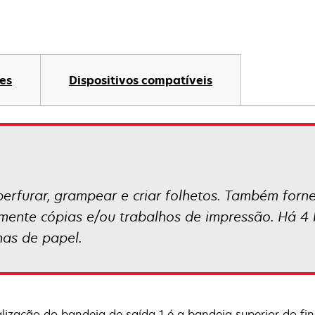
es
Dispositivos compatíveis
perfurar, grampear e criar folhetos. Também for
lmente cópias e/ou trabalhos de impressão. Há 4
has de papel.
alização do bandeja de saída 1 é a bandeja superior do fin