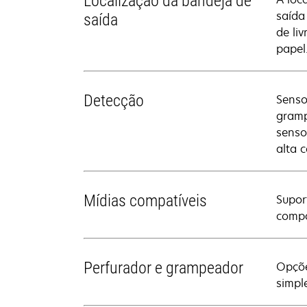
Localização da bandeja de
saída
saída
de li
papel
Detecção
Senso
gramp
senso
alta 
Mídias compatíveis
Supor
compa
Perfurador e grampeador
Opçõe
simpl