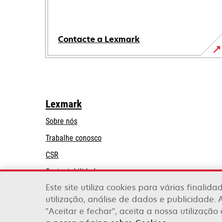
Contacte a Lexmark
Lexmark
Sobre nós
Trabalhe conosco
CSR
Sustentabilidade
Este site utiliza cookies para várias finalid
Parceiros Lexmark
utilização, análise de dados e publicidade. 
"Aceitar e fechar", aceita a nossa utilização
Lexmark International, Inc., uma empresa da X