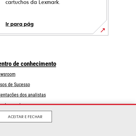
cartuchos da Lexmark.
Ir para pág
entro de conhecimento
wsroom
sos de Sucesso
ientações dos analistas
og Lexmark
ACEITAR E FECHAR
Legal
Política de privacidade