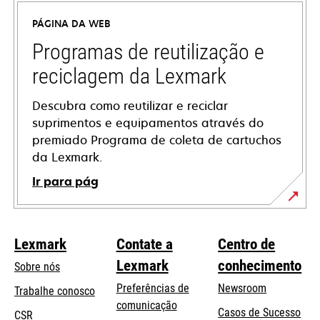
uma
PÁGINA DA WEB
nova
guia
Programas de reutilização e
reciclagem da Lexmark
Descubra como reutilizar e reciclar
suprimentos e equipamentos através do
premiado Programa de coleta de cartuchos
da Lexmark.
Ir para pág
Lexmark
Contate a
Centro de
Lexmark
conhecimento
Sobre nós
Preferências de
Newsroom
Trabalhe conosco
comunicação
Casos de Sucesso
CSR