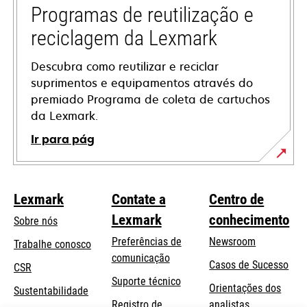
guia
Programas de reutilização e
reciclagem da Lexmark
Descubra como reutilizar e reciclar
suprimentos e equipamentos através do
premiado Programa de coleta de cartuchos
da Lexmark.
Ir para pág
Lexmark
Contate a
Centro de
Lexmark
conhecimento
Sobre nós
Preferências de
Newsroom
Trabalhe conosco
comunicação
Casos de Sucesso
CSR
abre
Suporte técnico
Orientações dos
Sustentabilidade
em
Registro de
analistas