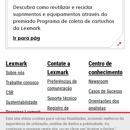
Descubra como reutilizar e reciclar
suprimentos e equipamentos através do
premiado Programa de coleta de cartuchos
da Lexmark.
Ir para pág
Lexmark
Contate a
Centro de
Lexmark
conhecimento
Sobre nós
Preferências de
Newsroom
Trabalhe conosco
comunicação
Casos de Sucesso
CSR
abre
Suporte técnico
Orientações dos
Sustentabilidade
em
Registro de
analistas
uma
Parceiros Lexmark
produtos
Blog Lexmark
Este site utiliza cookies para várias finalidades, incluindo melhoria da
nova
experiência de utilização, análise de dados e publicidade. Ao
Onde comprar
guia
continuar a navegar neste site, ou ao clicar em "Aceitar e fechar",