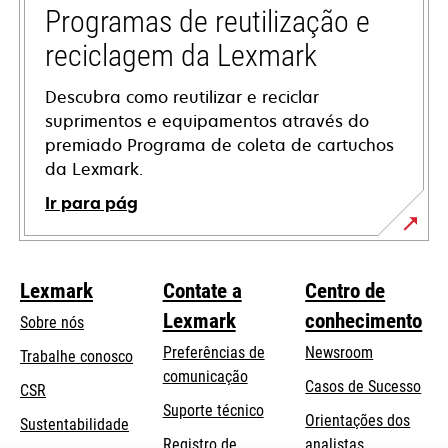
guia
Programas de reutilização e
reciclagem da Lexmark
Descubra como reutilizar e reciclar
suprimentos e equipamentos através do
premiado Programa de coleta de cartuchos
da Lexmark.
Ir para pág
Lexmark
Contate a
Centro de
Lexmark
conhecimento
Sobre nós
Preferências de
Newsroom
Trabalhe conosco
comunicação
Casos de Sucesso
CSR
abre
Suporte técnico
Orientações dos
Sustentabilidade
em
Registro de
analistas