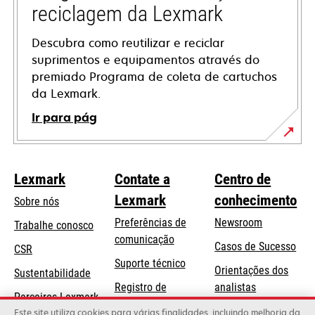
reciclagem da Lexmark
Descubra como reutilizar e reciclar
suprimentos e equipamentos através do
premiado Programa de coleta de cartuchos
da Lexmark.
Ir para pág
Lexmark
Contate a
Centro de
Lexmark
conhecimento
Sobre nós
Preferências de
Newsroom
Trabalhe conosco
comunicação
Casos de Sucesso
CSR
abre
Suporte técnico
Orientações dos
Sustentabilidade
em
Registro de
analistas
uma
Parceiros Lexmark
produtos
Blog Lexmark
Este site utiliza cookies para várias finalidades, incluindo melhoria da
nova