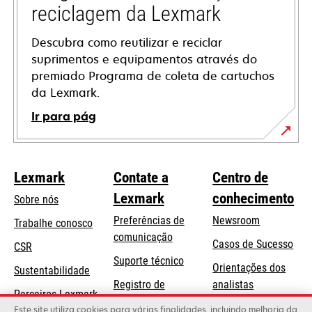
reciclagem da Lexmark
Descubra como reutilizar e reciclar
suprimentos e equipamentos através do
premiado Programa de coleta de cartuchos
da Lexmark.
Ir para pág
Lexmark
Contate a
Centro de
Lexmark
conhecimento
Sobre nós
Preferências de
Newsroom
Trabalhe conosco
comunicação
Casos de Sucesso
CSR
abre
Suporte técnico
Orientações dos
Sustentabilidade
em
Registro de
analistas
uma
Parceiros Lexmark
produtos
Blog Lexmark
Este site utiliza cookies para várias finalidades, incluindo melhoria da
nova