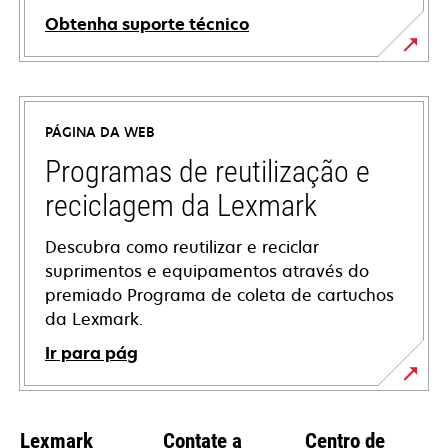
Obtenha suporte técnico
abre
em
uma
PÁGINA DA WEB
nova
guia
Programas de reutilização e
reciclagem da Lexmark
Descubra como reutilizar e reciclar
suprimentos e equipamentos através do
premiado Programa de coleta de cartuchos
da Lexmark.
Ir para pág
Lexmark
Contate a
Centro de