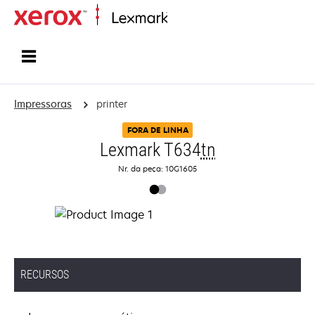
Início
Impressoras
printer
FORA DE LINHA
Lexmark T634
tn
Nr. da peça: 10G1605
RECURSOS