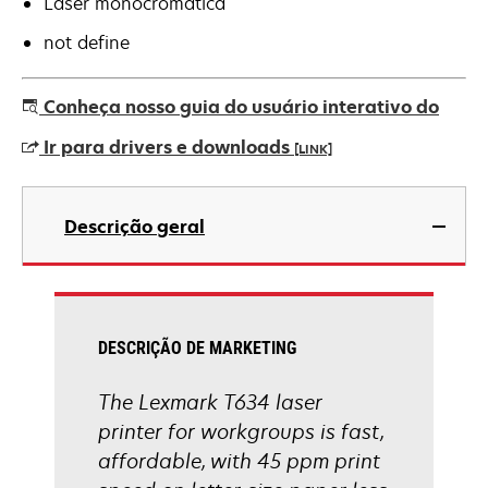
Laser monocromática
not define
Conheça nosso guia do usuário interativo do
Ir para drivers e downloads
[LINK]
abre
em
Descrição geral
uma
nova
guia
DESCRIÇÃO DE MARKETING
The Lexmark T634 laser
printer for workgroups is fast,
affordable, with 45 ppm print