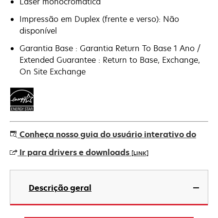
Laser monocromática
Impressão em Duplex (frente e verso): Não
disponível
Garantia Base : Garantia Return To Base 1 Ano /
Extended Guarantee : Return to Base, Exchange,
On Site Exchange
Conheça nosso guia do usuário interativo do
Ir para drivers e downloads
[LINK]
abre
em
Descrição geral
uma
nova
guia