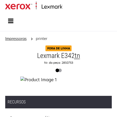
Início
Impressoras
printer
FORA DE LINHA
Lexmark E342
tn
Nr. da peça: 28S0753
RECURSOS