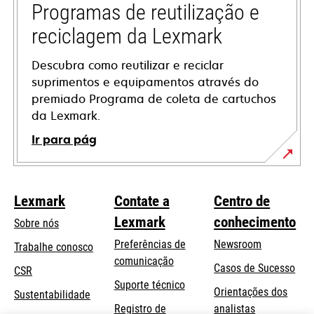
guia
Programas de reutilização e
reciclagem da Lexmark
Descubra como reutilizar e reciclar
suprimentos e equipamentos através do
premiado Programa de coleta de cartuchos
da Lexmark.
Ir para pág
Lexmark
Contate a
Centro de
Lexmark
conhecimento
Sobre nós
Preferências de
Newsroom
Trabalhe conosco
comunicação
Casos de Sucesso
CSR
abre
Suporte técnico
Orientações dos
Sustentabilidade
em
Registro de
analistas