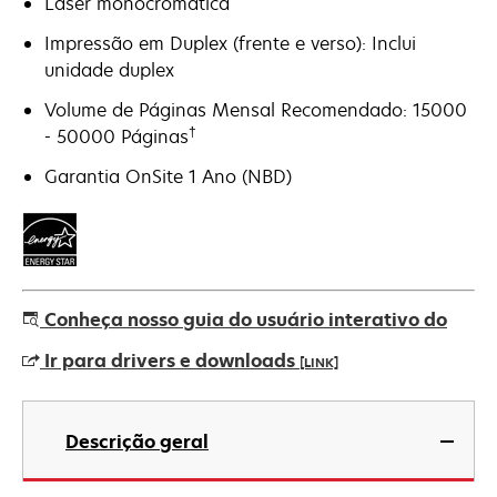
Laser monocromática
Impressão em Duplex (frente e verso): Inclui
unidade duplex
Volume de Páginas Mensal Recomendado: 15000
†
- 50000 Páginas
Garantia OnSite 1 Ano (NBD)
Conheça nosso guia do usuário interativo do
Ir para drivers e downloads
[LINK]
abre
em
Descrição geral
uma
nova