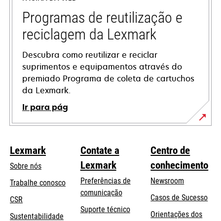
nova
guia
Programas de reutilização e
reciclagem da Lexmark
Descubra como reutilizar e reciclar
suprimentos e equipamentos através do
premiado Programa de coleta de cartuchos
da Lexmark.
Ir para pág
Lexmark
Contate a
Centro de
Lexmark
conhecimento
Sobre nós
Preferências de
Newsroom
Trabalhe conosco
comunicação
Casos de Sucesso
CSR
abre
Suporte técnico
Orientações dos
Sustentabilidade
em