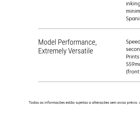
inking
minim
Spani
Model Performance,
Speed
secon
Extremely Versatile
Print
559mm
(fron
Todas as informações estão sujeitas a alterações sem aviso prévio.