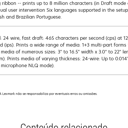
 ribbon -- prints up to 8 million characters (in Draft mode 
ual user intervention Six languages supported in the setup
sh and Brazilian Portuguese.
: 24 wire, fast draft: 465 characters per second (cps) at 1
d (ips). Prints a wide range of media: 1+3 multi-part forms
s media of numerous sizes: 3" to 16.5" width x 3.0" to 22
). Prints media of varying thickness: 24-wire: Up to 0.014"
t microphone NLQ mode).
 A Lexmark não se responsabiliza por eventuais erros ou omissões.
Conteúdo relacionado