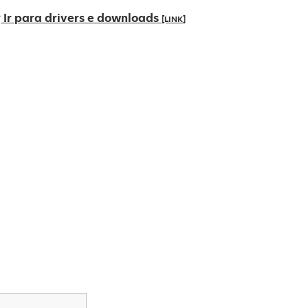
Ir para drivers e downloads
[LINK]
bre
m
ma
ova
uia