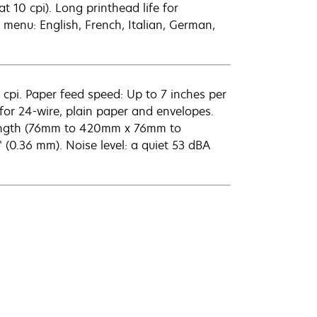
at 10 cpi). Long printhead life for
 menu: English, French, Italian, German,
2 cpi. Paper feed speed: Up to 7 inches per
 for 24-wire, plain paper and envelopes.
" length (76mm to 420mm x 76mm to
 (0.36 mm). Noise level: a quiet 53 dBA