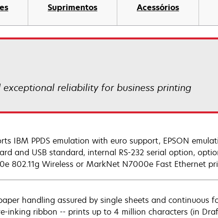
es
Suprimentos
Acessórios
xceptional reliability for business printing
rts IBM PPDS emulation with euro support, EPSON emulation
ard and USB standard, internal RS-232 serial option, opt
e 802.11g Wireless or MarkNet N7000e Fast Ethernet prin
paper handling assured by single sheets and continuous f
re-inking ribbon -- prints up to 4 million characters (in Dra