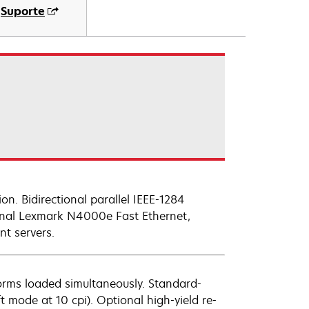
Suporte
. Bidirectional parallel IEEE-1284
ional Lexmark N4000e Fast Ethernet,
t servers.
orms loaded simultaneously. Standard-
ft mode at 10 cpi). Optional high-yield re-