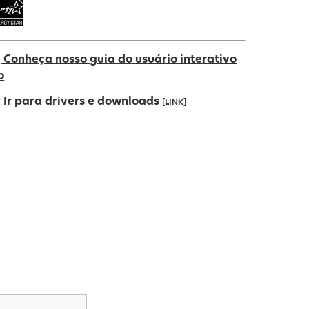
Conheça nosso guia do usuário interativo
o
Ir para drivers e downloads
[LINK]
bre
m
ma
ova
uia