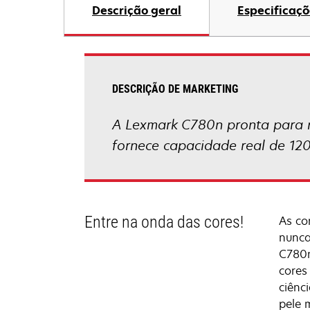
Descrição geral
Especificaçõ
DESCRIÇÃO DE MARKETING
A Lexmark C780n pronta para 
fornece capacidade real de 12
Entre na onda das cores!
As co
nunca
C780n
cores
ciênc
pele 