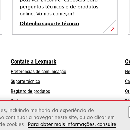
perguntas técnicas e de produtos
online. Vamos começar!
Obtenha suporte técnico
abre
em
uma
nova
Contate a Lexmark
C
guia
Preferências de comunicação
Ne
abre
Suporte técnico
Ca
em
Registro de produtos
Or
uma
Onde comprar
Bl
nova
guia
ades, incluindo melhoria da experiência de
Ao continuar a navegar neste site, ou ao clicar em
 de cookies.
Para obter mais informações, consulte
erox