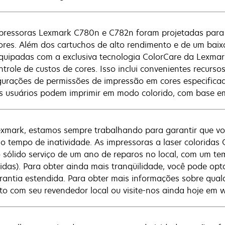
pressoras Lexmark C780n e C782n foram projetadas para 
ores. Além dos cartuchos de alto rendimento e de um bai
quipadas com a exclusiva tecnologia ColorCare da Lexmar
ntrole de custos de cores. Isso inclui convenientes recurs
gurações de permissões de impressão em cores especificad
s usuários podem imprimir em modo colorido, com base em
xmark, estamos sempre trabalhando para garantir que voc
o tempo de inatividade. As impressoras a laser coloridas
 sólido serviço de um ano de reparos no local, com um tem
idas). Para obter ainda mais tranqüilidade, você pode opt
rantia estendida. Para obter mais informações sobre qual
to com seu revendedor local ou visite-nos ainda hoje em