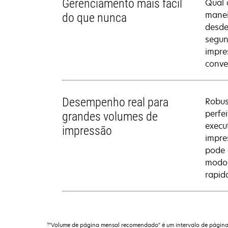
Gerenciamento mais fácil
Qual 
manei
do que nunca
desde
segun
impre
conve
Desempenho real para
Robus
perfe
grandes volumes de
execu
impressão
impre
pode 
modo 
rapid
†
"Volume de página mensal recomendado" é um intervalo de páginas 