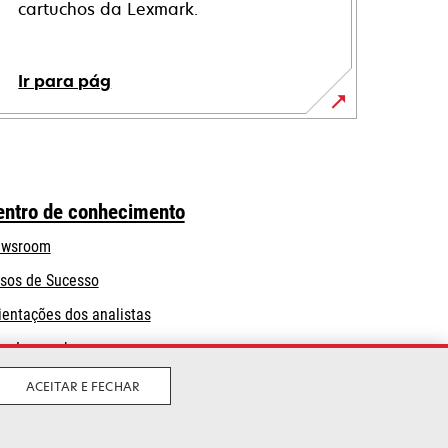
cartuchos da Lexmark.
Ir para pág
entro de conhecimento
wsroom
sos de Sucesso
ientações dos analistas
og Lexmark
ACEITAR E FECHAR
Legal
Política de privacidade