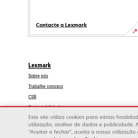
Contacte a Lexmark
Lexmark
Sobre nós
Trabalhe conosco
CSR
Sustentabilidade
Este site utiliza cookies para várias finalid
Parceiros Lexmark
utilização, análise de dados e publicidade. 
"Aceitar e fechar", aceita a nossa utilização
Lexmark International, Inc., uma empresa da X