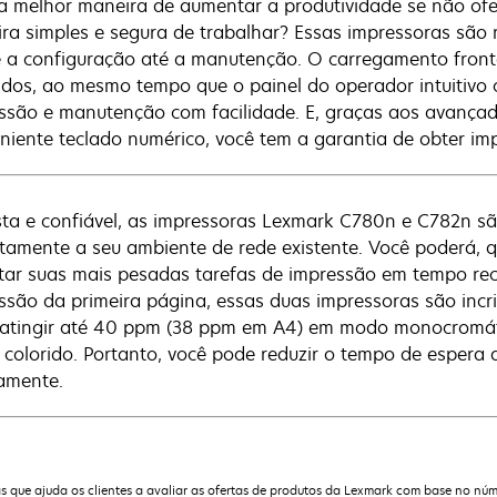
a melhor maneira de aumentar a produtividade se não ofe
ra simples e segura de trabalhar? Essas impressoras são 
 a configuração até a manutenção. O carregamento front
dos, ao mesmo tempo que o painel do operador intuitivo c
ssão e manutenção com facilidade. E, graças aos avança
niente teclado numérico, você tem a garantia de obter im
ta e confiável, as impressoras Lexmark C780n e C782n sã
itamente a seu ambiente de rede existente. Você poderá, 
tar suas mais pesadas tarefas de impressão em tempo re
ssão da primeira página, essas duas impressoras são incr
atingir até 40 ppm (38 ppm em A4) em modo monocromát
colorido. Portanto, você pode reduzir o tempo de espera
amente.
que ajuda os clientes a avaliar as ofertas de produtos da Lexmark com base no núm