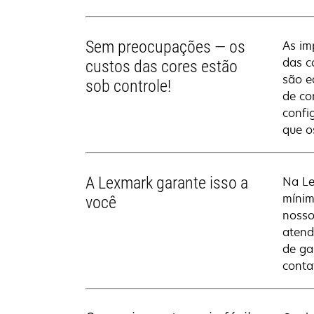
Sem preocupações — os
As im
das c
custos das cores estão
são e
sob controle!
de co
confi
que o
A Lexmark garante isso a
Na Le
mínim
você
nosso
atend
de ga
conta