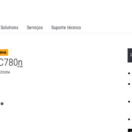
Solutions
Serviços
Suporte técnico
INHA
C780
n
0Z0206