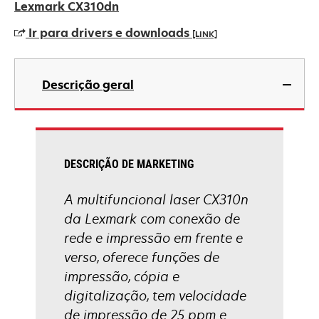
em
Lexmark CX310dn
uma
Ir para drivers e downloads
[LINK]
nova
guia
abre
em
Descrição geral
uma
nova
guia
DESCRIÇÃO DE MARKETING
A multifuncional laser CX310n
da Lexmark com conexão de
rede e impressão em frente e
verso, oferece funções de
impressão, cópia e
digitalização, tem velocidade
de impressão de 25 ppm e