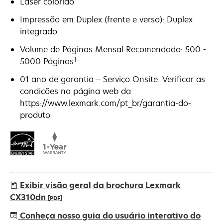
Laser colorido
Impressão em Duplex (frente e verso): Duplex
integrado
Volume de Páginas Mensal Recomendado: 500 -
†
5000 Páginas
01 ano de garantia – Serviço Onsite. Verificar as
condições na página web da
https://www.lexmark.com/pt_br/garantia-do-
produto
Exibir visão geral da brochura Lexmark
CX310dn
[PDF]
abre
Conheça nosso guia do usuário interativo do