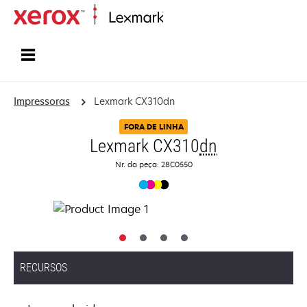
Início
Impressoras
Lexmark CX310dn
FORA DE LINHA
Lexmark CX310
dn
Nr. da peça: 28C0550
RECURSOS