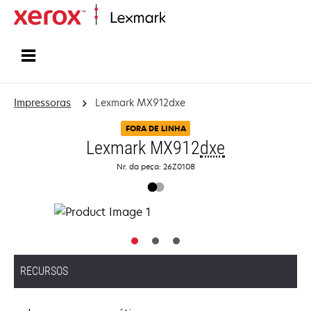
Início
Impressoras
Lexmark MX912dxe
FORA DE LINHA
Lexmark MX912
dxe
Nr. da peça: 26Z0108
RECURSOS