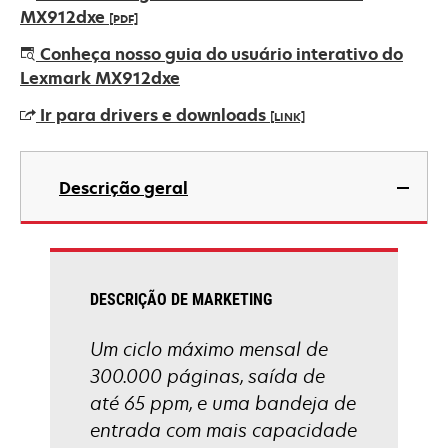
MX912dxe
[PDF]
abre
Conheça nosso guia do usuário interativo do
em
Lexmark MX912dxe
uma
Ir para drivers e downloads
[LINK]
nova
guia
abre
em
Descrição geral
uma
nova
guia
DESCRIÇÃO DE MARKETING
Um ciclo máximo mensal de
300.000 páginas, saída de
até 65 ppm, e uma bandeja de
entrada com mais capacidade