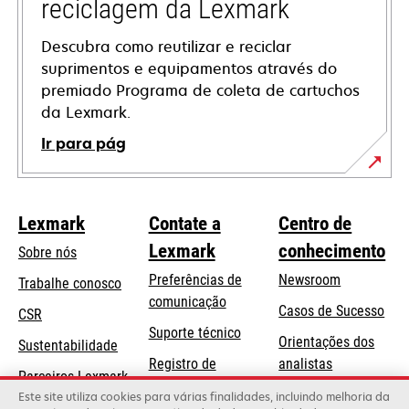
reciclagem da Lexmark
Descubra como reutilizar e reciclar
suprimentos e equipamentos através do
premiado Programa de coleta de cartuchos
da Lexmark.
Ir para pág
Lexmark
Contate a
Centro de
Lexmark
conhecimento
Sobre nós
Preferências de
Newsroom
Trabalhe conosco
comunicação
Casos de Sucesso
CSR
abre
Suporte técnico
Orientações dos
Sustentabilidade
em
Registro de
analistas
uma
Parceiros Lexmark
produtos
Blog Lexmark
Este site utiliza cookies para várias finalidades, incluindo melhoria da
nova