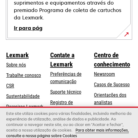
suprimentos e equipamentos através do
premiado Programa de coleta de cartuchos
da Lexmark.
Ir para pág
Lexmark
Contate a
Centro de
Lexmark
conhecimento
Sobre nós
Preferências de
Newsroom
Trabalhe conosco
comunicação
Casos de Sucesso
CSR
abre
Suporte técnico
Orientações dos
Sustentabilidade
em
Registro de
analistas
uma
Parceiros Lexmark
produtos
Blog Lexmark
Este site utiliza cookies para várias finalidades, incluindo melhoria da
nova
experiência de utilização, análise de dados e publicidade. Ao
Onde comprar
guia
continuar a navegar neste site, ou ao clicar em "Aceitar e fechar",
aceita a nossa utilização de cookies.
Para obter mais informações,
consulte a nossa página sobre Cookies