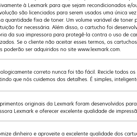
sivamente à Lexmark para que sejam recondicionados e/ou
volução são licenciados para serem usados uma única ve
a quantidade fixa de toner. Um volume variável de toner
ituição for necessária. Além disso, o cartucho foi desenvo
ia da sua impressora para protegê-la contra o uso de cart
izados. Se o cliente não aceitar esses termos, os cartucho
s poderão ser adquiridos no site www.lexmark.com.
cologicamente correto nunca foi tão fácil. Recicle todos 
tindo que nós cuidemos dos detalhes. É simples, inteligent
primentos originais da Lexmark foram desenvolvidos para
ssora Lexmark e oferecer excelente qualidade de impressã
mize dinheiro e aproveite a excelente qualidade dos cartu