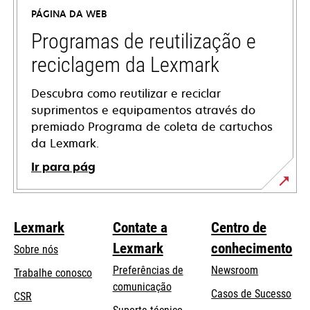
uma
PÁGINA DA WEB
nova
guia
Programas de reutilização e
reciclagem da Lexmark
Descubra como reutilizar e reciclar
suprimentos e equipamentos através do
premiado Programa de coleta de cartuchos
da Lexmark.
Ir para pág
Lexmark
Contate a
Centro de
Lexmark
conhecimento
Sobre nós
Preferências de
Newsroom
Trabalhe conosco
comunicação
Casos de Sucesso
CSR
abre