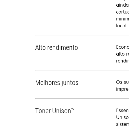
ainda
cartu
minim
local.
Alto rendimento
Econo
alto 
rendi
Melhores juntos
Os su
impre
Toner Unison™
Essen
Uniso
siste