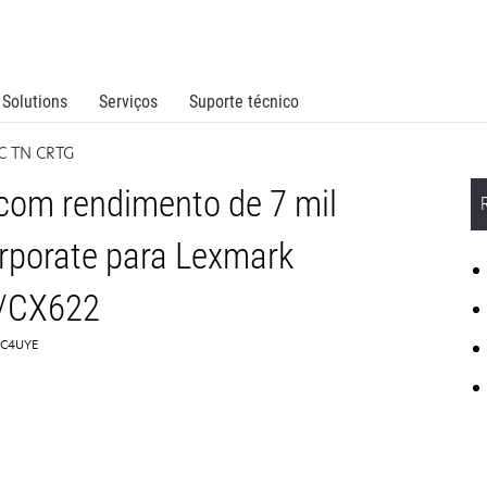
Solutions
Serviços
Suporte técnico
C TN CRTG
com rendimento de 7 mil
rporate para Lexmark
S/CX622
78C4UYE