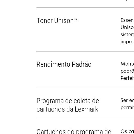
Toner Unison™
Essen
Uniso
siste
impre
Rendimento Padrão
Mante
padrã
Perfe
Programa de coleta de
Ser e
permi
cartuchos da Lexmark
Cartuchos do programa de
Os ca