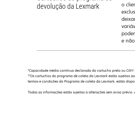
o cli
devolução da Lexmark
exclu
deixa
variá
podem
e não
†
Capacidade média contínua declarada do cartucho preto ou CMY 
††
Os cartuchos do programa de coleta da Lexmark estão sujeitos ao
termos e condições do Programa de coleta da Lexmark, estão dispo
Todas as informações estão sujeitas a alterações sem aviso prévio.