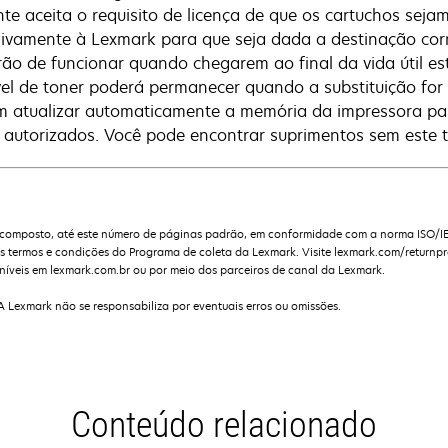
ente aceita o requisito de licença de que os cartuchos se
sivamente à Lexmark para que seja dada a destinação corr
rão de funcionar quando chegarem ao final da vida útil e
vel de toner poderá permanecer quando a substituição for
 atualizar automaticamente a memória da impressora para
 autorizados. Você pode encontrar suprimentos sem este
composto, até este número de páginas padrão, em conformidade com a norma ISO/I
s termos e condições do Programa de coleta da Lexmark. Visite lexmark.com/returnp
níveis em lexmark.com.br ou por meio dos parceiros de canal da Lexmark.
 A Lexmark não se responsabiliza por eventuais erros ou omissões.
Conteúdo relacionado