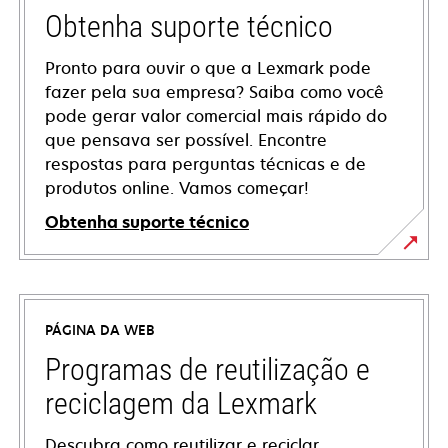
Obtenha suporte técnico
Pronto para ouvir o que a Lexmark pode
fazer pela sua empresa? Saiba como você
pode gerar valor comercial mais rápido do
que pensava ser possível. Encontre
respostas para perguntas técnicas e de
produtos online. Vamos começar!
Obtenha suporte técnico
abre
em
uma
PÁGINA DA WEB
nova
guia
Programas de reutilização e
reciclagem da Lexmark
Descubra como reutilizar e reciclar