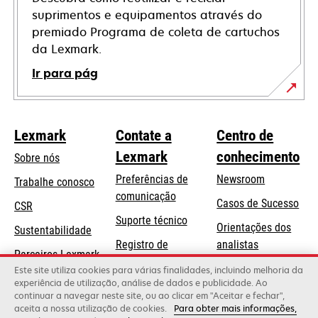
suprimentos e equipamentos através do
premiado Programa de coleta de cartuchos
da Lexmark.
Ir para pág
Lexmark
Contate a
Centro de
Lexmark
conhecimento
Sobre nós
Preferências de
Newsroom
Trabalhe conosco
comunicação
Casos de Sucesso
CSR
abre
Suporte técnico
Orientações dos
Sustentabilidade
em
Registro de
analistas
uma
Parceiros Lexmark
produtos
Blog Lexmark
Este site utiliza cookies para várias finalidades, incluindo melhoria da
nova
experiência de utilização, análise de dados e publicidade. Ao
Onde comprar
guia
continuar a navegar neste site, ou ao clicar em "Aceitar e fechar",
aceita a nossa utilização de cookies.
Para obter mais informações,