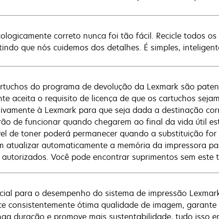
cologicamente correto nunca foi tão fácil. Recicle todos 
tindo que nós cuidemos dos detalhes. É simples, inteligent
rtuchos do programa de devolução da Lexmark são pate
ente aceita o requisito de licença de que os cartuchos se
sivamente à Lexmark para que seja dada a destinação corr
rão de funcionar quando chegarem ao final da vida útil e
vel de toner poderá permanecer quando a substituição for
 atualizar automaticamente a memória da impressora para
 autorizados. Você pode encontrar suprimentos sem este
cial para o desempenho do sistema de impressão Lexmark
ce consistentemente ótima qualidade de imagem, garante 
nga duração e promove mais sustentabilidade, tudo isso 