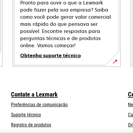
Pronto para ouvir o que a Lexmark
pode fazer pela sua empresa? Saiba
como você pode gerar valor comercial
mais rápido do que pensava ser
possível. Encontre respostas para
perguntas técnicas e de produtos
online. Vamos começar!
Obtenha suporte técnico
abre
em
uma
nova
Contate a Lexmark
C
guia
Preferências de comunicação
Ne
abre
Suporte técnico
Ca
em
Registro de produtos
Or
uma