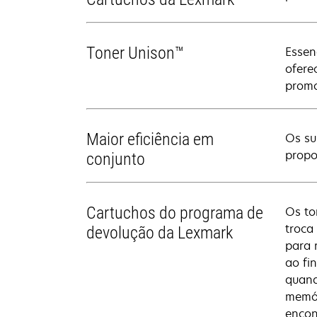
Toner Unison™
Essen
ofere
promo
Maior eficiência em
Os su
propo
conjunto
Cartuchos do programa de
Os to
troca
devolução da Lexmark
para 
ao fi
quand
memór
encon