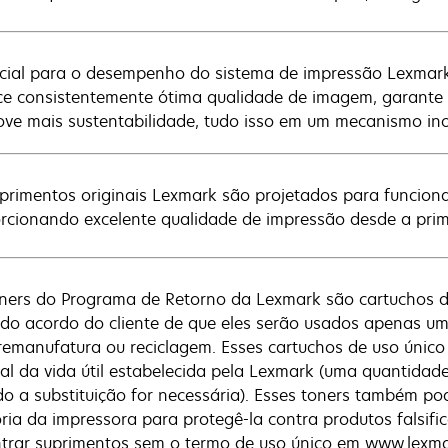
cial para o desempenho do sistema de impressão Lexmark
ce consistentemente ótima qualidade de imagem, garante 
ve mais sustentabilidade, tudo isso em um mecanismo ino
primentos originais Lexmark são projetados para funcion
rcionando excelente qualidade de impressão desde a prime
ners do Programa de Retorno da Lexmark são cartuchos 
 do acordo do cliente de que eles serão usados apenas u
remanufatura ou reciclagem. Esses cartuchos de uso únic
nal da vida útil estabelecida pela Lexmark (uma quantidad
o a substituição for necessária). Esses toners também p
ia da impressora para protegê-la contra produtos falsifi
trar suprimentos sem o termo de uso único em www.lexm