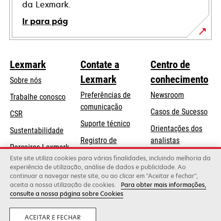
da Lexmark.
Ir para pág
Lexmark
Contate a
Centro de
Lexmark
conhecimento
Sobre nós
Preferências de
Newsroom
Trabalhe conosco
comunicação
Casos de Sucesso
CSR
abre
Suporte técnico
Orientações dos
Sustentabilidade
em
Registro de
analistas
uma
Parceiros Lexmark
produtos
Blog Lexmark
Este site utiliza cookies para várias finalidades, incluindo melhoria da
nova
experiência de utilização, análise de dados e publicidade. Ao
Onde comprar
guia
continuar a navegar neste site, ou ao clicar em "Aceitar e fechar",
aceita a nossa utilização de cookies.
Para obter mais informações,
consulte a nossa página sobre Cookies
Lexmark International, Inc., uma empresa da Xerox
©2026 Todos os direitos reservados.
Legal
Política de privacidade
ACEITAR E FECHAR