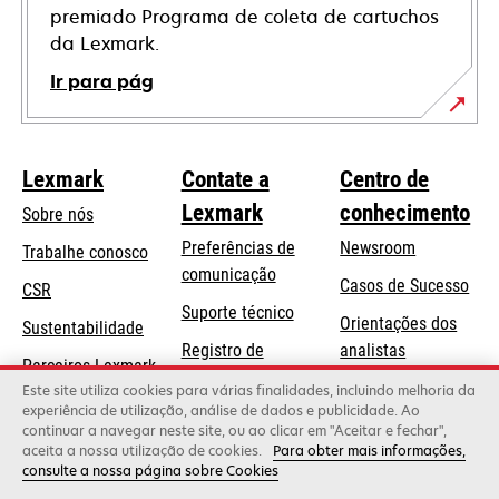
premiado Programa de coleta de cartuchos
da Lexmark.
Ir para pág
Lexmark
Contate a
Centro de
Lexmark
conhecimento
Sobre nós
Preferências de
Newsroom
Trabalhe conosco
comunicação
Casos de Sucesso
CSR
abre
Suporte técnico
Orientações dos
Sustentabilidade
em
Registro de
analistas
uma
Parceiros Lexmark
produtos
Blog Lexmark
Este site utiliza cookies para várias finalidades, incluindo melhoria da
nova
experiência de utilização, análise de dados e publicidade. Ao
Onde comprar
guia
continuar a navegar neste site, ou ao clicar em "Aceitar e fechar",
aceita a nossa utilização de cookies.
Para obter mais informações,
consulte a nossa página sobre Cookies
Lexmark International, Inc., uma empresa da Xerox