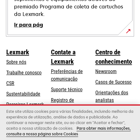
premiado Programa de coleta de cartuchos
da Lexmark.
Ir para pág
Lexmark
Contate a
Centro de
Lexmark
conhecimento
Sobre nós
Preferências de
Newsroom
Trabalhe conosco
comunicação
Casos de Sucesso
CSR
abre
Suporte técnico
Orientações dos
Sustentabilidade
em
Registro de
analistas
uma
Parceiros Lexmark
produtos
Blog Lexmark
Este site utiliza cookies para várias finalidades, incluindo melhoria da
nova
experiência de utilização, análise de dados e publicidade. Ao
Onde comprar
guia
continuar a navegar neste site, ou ao clicar em "Aceitar e fechar",
aceita a nossa utilização de cookies.
Para obter mais informações,
consulte a nossa página sobre Cookies
Lexmark International, Inc., uma empresa da Xerox