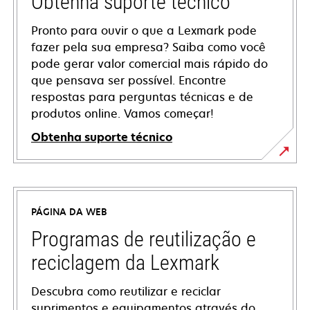
Obtenha suporte técnico
Pronto para ouvir o que a Lexmark pode
fazer pela sua empresa? Saiba como você
pode gerar valor comercial mais rápido do
que pensava ser possível. Encontre
respostas para perguntas técnicas e de
produtos online. Vamos começar!
Obtenha suporte técnico
abre
em
uma
PÁGINA DA WEB
nova
guia
Programas de reutilização e
reciclagem da Lexmark
Descubra como reutilizar e reciclar
suprimentos e equipamentos através do