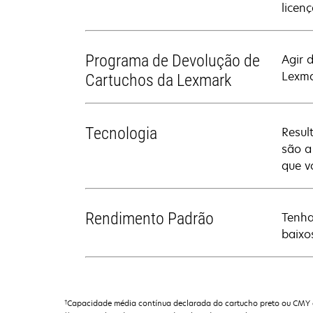
licen
Programa de Devolução de
Agir 
Lexma
Cartuchos da Lexmark
Tecnologia
Resul
são a
que v
Rendimento Padrão
Tenha
baixo
†
Capacidade média contínua declarada do cartucho preto ou CMY 