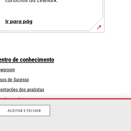
cartuchos da Lexmark.
Ir para pág
entro de conhecimento
wsroom
sos de Sucesso
ientações dos analistas
og Lexmark
ACEITAR E FECHAR
Legal
Política de privacidade