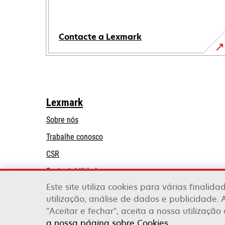
Contacte a Lexmark
Lexmark
Sobre nós
Trabalhe conosco
CSR
Sustentabilidade
Este site utiliza cookies para várias finalid
Parceiros Lexmark
utilização, análise de dados e publicidade. 
"Aceitar e fechar", aceita a nossa utilização
Lexmark International, Inc., uma empresa da X
a nossa página sobre Cookies