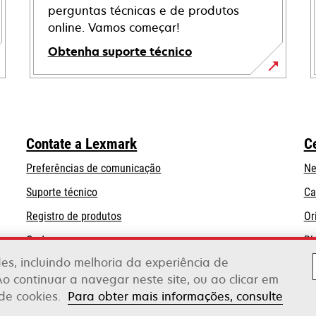
perguntas técnicas e de produtos
online. Vamos começar!
Obtenha suporte técnico
abre
em
uma
nova
Contate a Lexmark
C
guia
Preferências de comunicação
Ne
abre
Suporte técnico
Ca
em
Registro de produtos
Or
uma
Onde comprar
Bl
nova
guia
ades, incluindo melhoria da experiência de
Ao continuar a navegar neste site, ou ao clicar em
 de cookies.
Para obter mais informações, consulte
erox