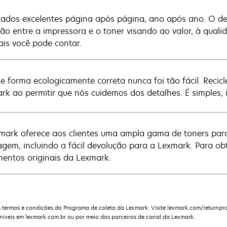
tados excelentes página após página, ano após ano. O de
são entre a impressora e o toner visando ao valor, à qual
ais você pode contar.
de forma ecologicamente correta nunca foi tão fácil. Reci
rk ao permitir que nós cuidemos dos detalhes. É simples, i
mark oferece aos clientes uma ampla gama de toners para
lagem, incluindo a fácil devolução para a Lexmark. Para ob
mentos originais da Lexmark.
 termos e condições do Programa de coleta da Lexmark. Visite lexmark.com/returnpr
níveis em lexmark.com.br ou por meio dos parceiros de canal da Lexmark.