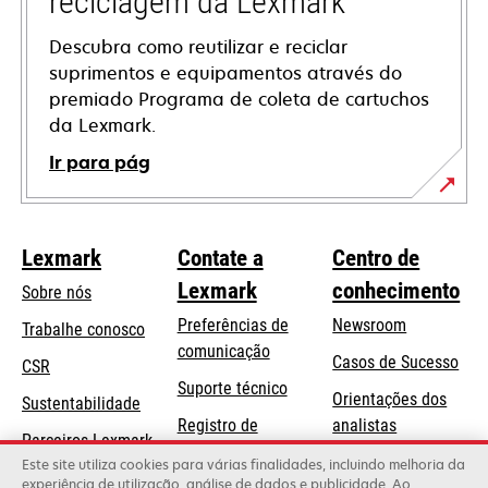
reciclagem da Lexmark
Descubra como reutilizar e reciclar
suprimentos e equipamentos através do
premiado Programa de coleta de cartuchos
da Lexmark.
Ir para pág
Lexmark
Contate a
Centro de
Lexmark
conhecimento
Sobre nós
Preferências de
Newsroom
Trabalhe conosco
comunicação
Casos de Sucesso
CSR
abre
Suporte técnico
Orientações dos
Sustentabilidade
em
Registro de
analistas
uma
Parceiros Lexmark
produtos
Blog Lexmark
Este site utiliza cookies para várias finalidades, incluindo melhoria da
nova
experiência de utilização, análise de dados e publicidade. Ao