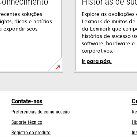
 Conhecimento
Histórias de s
recentes soluções
Explore as avaliações 
ights, dicas e notícias
Lexmark de muitos de 
a expandir seus
da Lexmark que compa
histórias de sucesso 
software, hardware e 
corporativos.
Ir para pág.
Contate-nos
C
Preferências de comunicação
Re
opens
Suporte técnico
Hi
in
Registro do produto
In
a