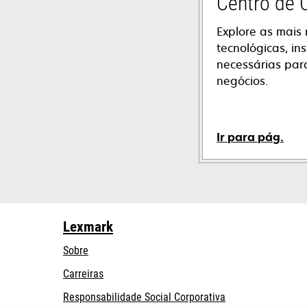
Centro de
Explore as mais 
tecnológicas, ins
necessárias par
negócios.
Ir para pág.
Lexmark
Sobre
Carreiras
opens
Responsabilidade Social Corporativa