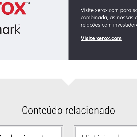
Visite xerox.com para 
combinada, as nossas o
relações com investidor
opens
Visite xerox.com
in
a
new
tab
Conteúdo relacionado