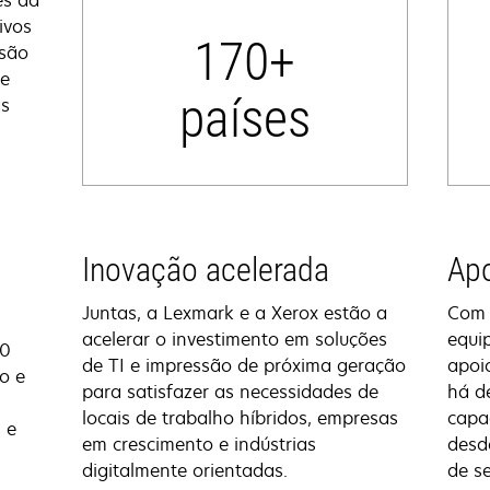
es da
ivos
170+
ssão
de
países
as
Inovação acelerada
Apo
Juntas, a Lexmark e a Xerox estão a
Com 
acelerar o investimento em soluções
equi
70
de TI e impressão de próxima geração
apoi
o e
para satisfazer as necessidades de
há de
locais de trabalho híbridos, empresas
capa
 e
em crescimento e indústrias
desd
digitalmente orientadas.
de se