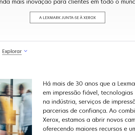
nda mais inovação para clientes em todo o mun
OPENS
A LEXMARK JUNTA-SE À XEROX
IN
A
NEW
TAB
Explorar
Há mais de 30 anos que a Lexma
em impressão fiável, tecnologia
na indústria, serviços de impres
parcerias de confiança. Ao comb
Xerox, estamos a abrir novos cam
oferecendo maiores recursos e u