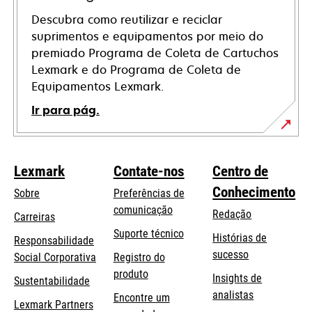
Descubra como reutilizar e reciclar
suprimentos e equipamentos por meio do
premiado Programa de Coleta de Cartuchos
Lexmark e do Programa de Coleta de
Equipamentos Lexmark.
Ir para pág.
Lexmark
Contate-nos
Centro de
Conhecimento
Sobre
Preferências de
comunicação
Redação
Carreiras
opens
Suporte técnico
Histórias de
Responsabilidade
in
sucesso
opens
Social Corporativa
Registro do
a
in
produto
Insights de
Sustentabilidade
new
a
analistas
Encontre um
tab
Lexmark Partners
new