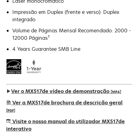
Laser monocromático
Impressão em Duplex (frente e verso): Duplex
integrado
Volume de Páginas Mensal Recomendado: 2000 -
†
12000 Páginas
4 Years Guarantee SMB Line
Ver o MX517de vídeo de demonstração
[MP4]
Ver a MX517de brochura de descrição geral
[PDF]
opens
Visite o nosso manual do utilizador MX517de
in
interativo
a