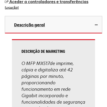
Aceder a controladores e transferências
new
[LIGAÇÃO]
tab
opens
in
Descrição geral
a
new
tab
DESCRIÇÃO DE MARKETING
O MFP MX517de imprime,
cópia e digitaliza até 42
páginas por minuto,
proporcionando
funcionamento em rede
Gigabit incorporado e
funcionalidades de segurança