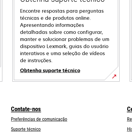
Encontre respostas para perguntas
técnicas e de produtos online.
Apresentando informações
detalhadas sobre como configurar,
manter e solucionar problemas de um
dispositivo Lexmark, guias do usuário
interativos e uma seleção de vídeos
de instruções.
Obtenha suporte técnico
opens
in
a
new
Contate-nos
C
tab
Preferências de comunicação
Re
opens
Suporte técnico
Hi