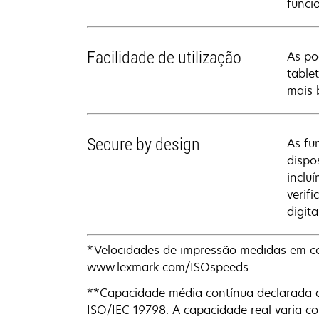
funci
Facilidade de utilização
As po
table
mais 
Secure by design
As fu
dispo
inclu
verif
digita
*Velocidades de impressão medidas em co
www.lexmark.com/ISOspeeds.
**Capacidade média contínua declarada 
ISO/IEC 19798. A capacidade real varia c