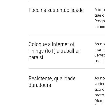
Foco na sustentabilidade
A imp
que a
Progr
minim
Coloque a Internet of
As no
monit
Things (IoT) a trabalhar
Servi
para si
assis
Resistente, qualidade
As no
varie
duradoura
aço d
preto
Além 