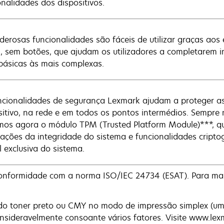
onalidades dos dispositivos.
derosas funcionalidades são fáceis de utilizar graças aos
t, sem botões, que ajudam os utilizadores a completarem i
básicas às mais complexas.
ncionalidades de segurança Lexmark ajudam a proteger a
sitivo, na rede e em todos os pontos intermédios. Sempre 
ímos agora o módulo TPM (Trusted Platform Module)***, qu
icações da integridade do sistema e funcionalidades cripto
l exclusiva do sistema.
nformidade com a norma ISO/IEC 24734 (ESAT). Para mais 
do toner preto ou CMY no modo de impressão simplex (u
onsideravelmente consoante vários fatores. Visite www.lex