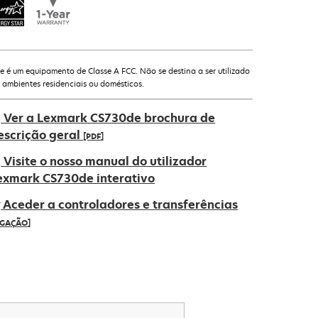
te é um equipamento de Classe A FCC. Não se destina a ser utilizado
 ambientes residenciais ou domésticos.
Ver a Lexmark CS730de brochura de
escrição geral
[PDF]
pens
Visite o nosso manual do utilizador
exmark CS730de interativo
Aceder a controladores e transferências
ew
IGAÇÃO]
ab
pens
ew
ab