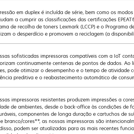
ressão em duplex é incluída de série, bem como os modos
judam a cumprir as classificações das certificações EPE
ama de recolha de toners Lexmark (LCCP) e o Programa d
izam o desperdício e promovem a reciclagem (a disponibil
ssas sofisticadas impressoras compatíveis com a IoT con
orizam continuamente centenas de pontos de dados. Ao li
ces, pode otimizar o desempenho e o tempo de atividade c
tência preditiva e o reabastecimento automático de consum
ssas impressoras resistentes produzem impressões a core
dade de ambientes, desde o back-office às condições de f
uráveis, componentes de longa duração e cartuchos de su
 e branco/cores**, as nossas impressoras são intencional
disso, podem ser atualizadas para as mais recentes funci